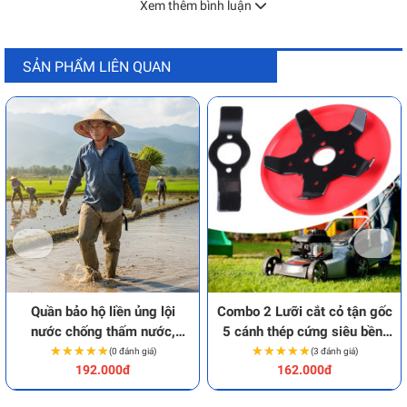
Xem thêm bình luận
SẢN PHẨM LIÊN QUAN
Quần bảo hộ liền ủng lội
Combo 2 Lưỡi cắt cỏ tận gốc
nước chống thấm nước,
5 cánh thép cứng siêu bền,
★★★★★
★★★★★
chống trượt
chống mòn cao cấp
★★★★★
★★★★★
(0 đánh giá)
(3 đánh giá)
192.000đ
162.000đ