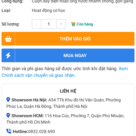
Công dụng:
Cuộn dây điện hoặc ống nước nhanh chóng, gọn gàng
Loại:
Hoạt động cơ học
-
+
Số lượng:
Còn hàng
THÊM VÀO GIỎ
MUA NGAY
Thời gian và phí giao hàng sẽ được ước tính khi đặt hàng.
Xem
Chính sách vận chuyển và giao nhận.
LIÊN HỆ
Showroom Hà Nội:
A54 TT6 Khu đô thị Văn Quán, Phường
Phúc La, Quận Hà Đông, Thành phố Hà Nội
Showroom HCM:
116 Hoa Cúc, Phường 7, Quận Phú Nhuận,
Thành phố Hồ Chí Minh
Hotline:
0832.028.690