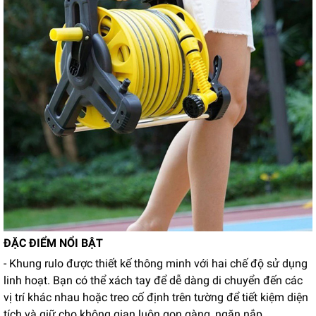
ĐẶC ĐIỂM NỔI BẬT
- Khung rulo được thiết kế thông minh với hai chế độ sử dụng
linh hoạt. Bạn có thể xách tay để dễ dàng di chuyển đến các
vị trí khác nhau hoặc treo cố định trên tường để tiết kiệm diện
tích và giữ cho không gian luôn gọn gàng, ngăn nắp.