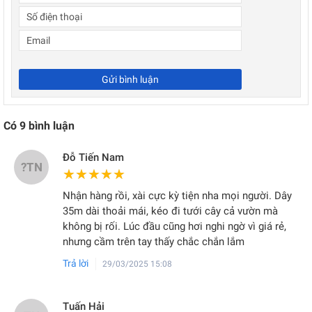
Gửi bình luận
Có
9
bình luận
Đỗ Tiến Nam
?TN
★★★★★
★★★★★
Nhận hàng rồi, xài cực kỳ tiện nha mọi người. Dây
35m dài thoải mái, kéo đi tưới cây cả vườn mà
không bị rối. Lúc đầu cũng hơi nghi ngờ vì giá rẻ,
nhưng cầm trên tay thấy chắc chắn lắm
Trả lời
29/03/2025 15:08
Tuấn Hải