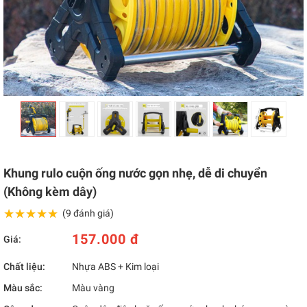
Khung rulo cuộn ống nước gọn nhẹ, dễ di chuyển
(Không kèm dây)
★★★★★
★★★★★
(9 đánh giá)
157.000 đ
Giá:
Chất liệu:
Nhựa ABS + Kim loại
Màu sắc:
Màu vàng