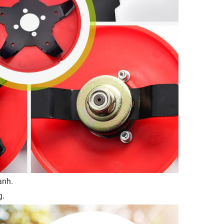
ành.
g.