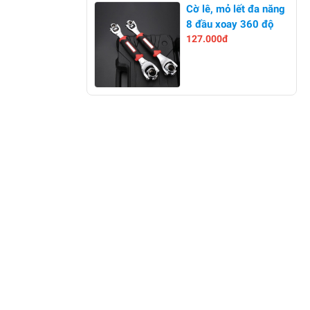
-0%
Cờ lê, mỏ lết đa năng
8 đầu xoay 360 độ
127.000đ
-0%