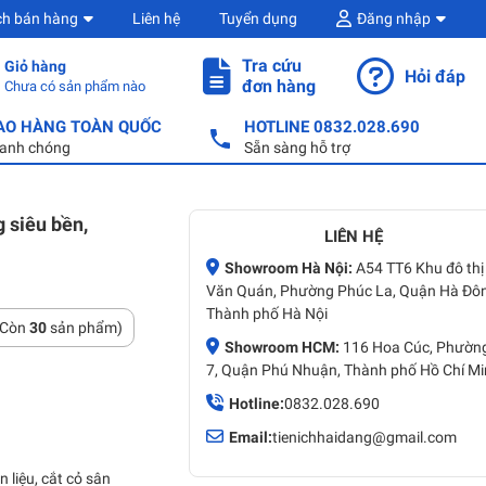
ch bán hàng
Liên hệ
Tuyển dụng
Đăng nhập
Tra cứu
Giỏ hàng
Hỏi đáp
đơn hàng
Chưa có sản phẩm nào
AO HÀNG TOÀN QUỐC
HOTLINE 0832.028.690
anh chóng
Sẵn sàng hỗ trợ
 siêu bền,
LIÊN HỆ
Showroom Hà Nội:
A54 TT6 Khu đô thị
Văn Quán, Phường Phúc La, Quận Hà Đô
Thành phố Hà Nội
(Còn
30
sản phẩm)
Showroom HCM:
116 Hoa Cúc, Phườn
7, Quận Phú Nhuận, Thành phố Hồ Chí M
Hotline:
0832.028.690
Email:
tienichhaidang@gmail.com
 liệu, cắt cỏ sân