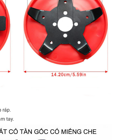
 ráp.
ầm tay.