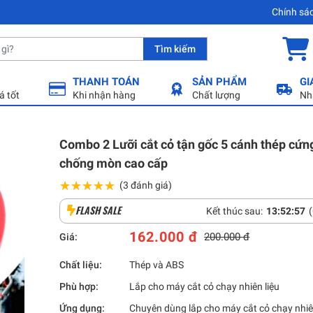
Chính sá
Tìm kiếm
THANH TOÁN
SẢN PHẨM
GI
á tốt
Khi nhận hàng
Chất lượng
Nh
Combo 2 Lưỡi cắt cỏ tận gốc 5 cánh thép cứng
chống mòn cao cấp
★★★★★
★★★★★
(3 đánh giá)
FLASH SALE
Kết thúc sau:
13
:
52
:
55
162.000 đ
200.000 đ
Giá:
Chất liệu:
Thép và ABS
Phù hợp:
Lắp cho máy cắt cỏ chạy nhiên liệu
Ứng dụng:
Chuyên dùng lắp cho máy cắt cỏ chạy nhiên