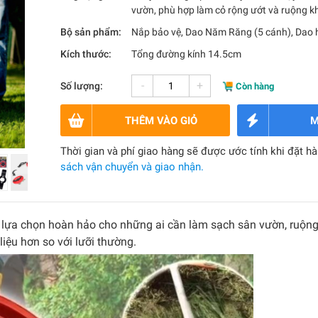
vườn, phù hợp làm cỏ rộng ướt và ruộng k
Bộ sản phẩm:
Nắp bảo vệ, Dao Năm Răng (5 cánh), Dao 
Kích thước:
Tổng đường kính 14.5cm
-
+
Số lượng:
Còn hàng
THÊM VÀO GIỎ
M
Thời gian và phí giao hàng sẽ được ước tính khi đặt h
sách vận chuyển và giao nhận.
à lựa chọn hoàn hảo cho những ai cần làm sạch sân vườn, ruộng
iệu hơn so với lưỡi thường.