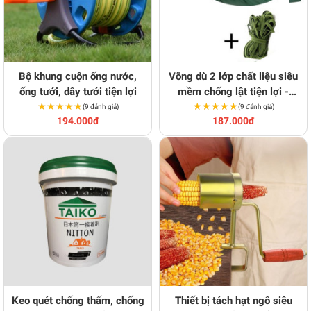
Bộ khung cuộn ống nước,
Võng dù 2 lớp chất liệu siêu
ống tưới, dây tưới tiện lợi
mềm chống lật tiện lợi -
★★★★★
★★★★★
★★★★★
★★★★★
Tặng kèm dây
(9 đánh giá)
(9 đánh giá)
194.000đ
187.000đ
Keo quét chống thấm, chống
Thiết bị tách hạt ngô siêu