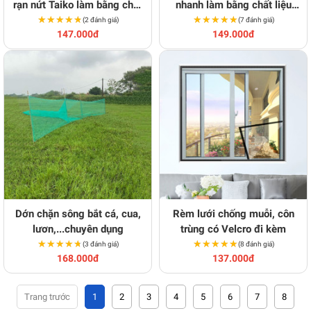
rạn nứt Taiko làm bằng chất
nhanh làm bằng chất liệu
★★★★★
★★★★★
lượng cực tốt
★★★★★
★★★★★
không gỉ cực tốt
(2 đánh giá)
(7 đánh giá)
147.000đ
149.000đ
Dớn chặn sông bắt cá, cua,
Rèm lưới chống muỗi, côn
lươn,...chuyên dụng
trùng có Velcro đi kèm
★★★★★
★★★★★
★★★★★
★★★★★
(3 đánh giá)
(8 đánh giá)
168.000đ
137.000đ
1
2
3
4
5
6
7
8