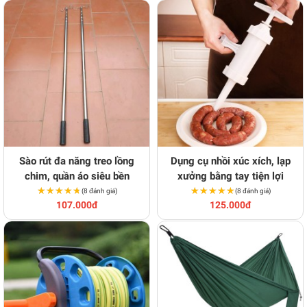
Sào rút đa năng treo lồng
Dụng cụ nhồi xúc xích, lạp
chim, quần áo siêu bền
xưởng bằng tay tiện lợi
★★★★★
★★★★★
★★★★★
★★★★★
(8 đánh giá)
(8 đánh giá)
107.000đ
125.000đ