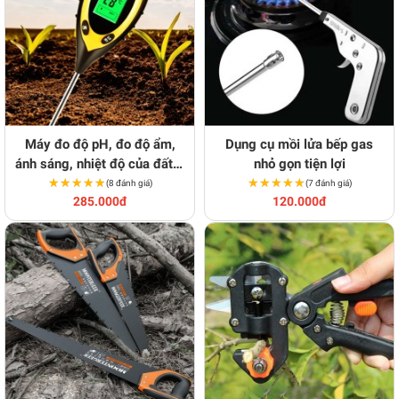
Máy đo độ pH, đo độ ẩm,
Dụng cụ mồi lửa bếp gas
ánh sáng, nhiệt độ của đất 4
nhỏ gọn tiện lợi
★★★★★
★★★★★
trong 1 đa năng
★★★★★
★★★★★
(8 đánh giá)
(7 đánh giá)
285.000đ
120.000đ