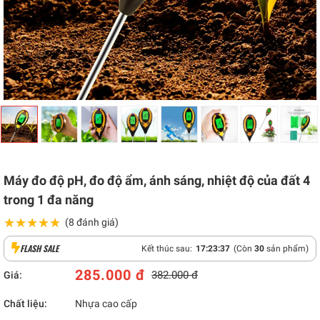
Máy đo độ pH, đo độ ẩm, ánh sáng, nhiệt độ của đất 4
trong 1 đa năng
★★★★★
★★★★★
(8 đánh giá)
FLASH SALE
Kết thúc sau:
17
:
23
:
36
(Còn
30
sản phẩm)
285.000 đ
382.000 đ
Giá:
Chất liệu:
Nhựa cao cấp