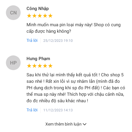
Công Nhập
CN
★★★★★
★★★★★
Mình muốn mua pin loại máy này! Shop có cung
cấp được hàng không?
Trả lời
25/12/2023 19:10
Hưng Phạm
HP
★★★★★
★★★★★
Sau khi thử lại mình thấy kết quả tốt ! Cho shop 5
sao nhé ! Rất xin lỗi vì sự nhâm lẫn (mình đã đo
PH dung dịch trong khi sp đo PH đất) ! Các bạn có
thể mua sp này nhé! Thích hợp với chậu cảnh nữa,
đo đc nhiều độ sâu khác nhau !
Trả lời
11/12/2023 14:13
Xem thêm bình luận