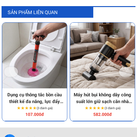
SẢN PHẨM LIÊN QUAN
Dụng cụ thông tắc bồn cầu
Máy hút bụi không dây công
thiết kế đa năng, lực đẩy
suất lớn giữ sạch căn nhà
★★★★★
★★★★★
mạnh
★★★★★
★★★★★
Shanen
(3 đánh giá)
(3 đánh giá)
107.000đ
582.000đ