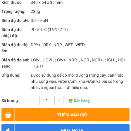
Kích thước:
340 x 64 x 36 mm
Trọng lượng:
230g
Biên độ đo pH:
3.5 - 9 pH
Biên độ đo
-9 - 50 ℃ (16-122 ℉)
nhiệt độ:
Biên độ đo độ
DRY+ , DRY , NOR , WET , WET+
ẩm:
Biên độ đo ánh
LOW- , LOW , LOW+ , NOR- , NOR , NOR+ , HGH- , HGH
sáng:
, HGH+
Ứng dụng:
Được sử dụng để đo môi trường trồng cây, canh tác
như công viên, vườn ươm, khu vườn và bãi cỏ trong
nhà và ngoài trời... rất hiệu quả.
-
+
Số lượng:
Còn hàng
THÊM VÀO GIỎ
MUA NGAY