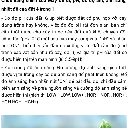
Chức năng chính của Máy đo độ pH, đo độ ẩm, ánh sáng,
nhiệt độ của đất 4 trong 1
- Đo đọ pH của đất: Giúp biết được đất có phù hợp với cây
đang trồng hay không. Việc đo đọ pH rất đơn giản, bạn chỉ
cần tưới nước cho cây trước nếu đất quá khô, chuyển đổi
công tắc "pH/°C" ở mặt sau của máy sang vị trí "pH" và nhấn
nút "ON". Tiếp theo ấn đầu dò xuống vị trí đất cần đo (nhớ
tránh các vật cản như rễ cây, đá…), và giá trị pH của đất sẽ
được hiển thị trên màn hình (từ 3.5-9pH).
- Đo cường độ ánh sáng: Đo cường độ ánh sáng giúp biết
được vị trí trồng cây có đủ ánh sáng để phát triển không. Để
đo ánh sáng bạn nhấn nút "ON" để bắt đầu đo, chỉ đầu cảm
biến ánh sáng về phía nguồn sáng và cường độ ánh sáng sẽ
được hiển thị (hiển thị LOW- , LOW, LOW+ , NOR- , NOR , NOR+ ,
HGH-HGH , HGH+).