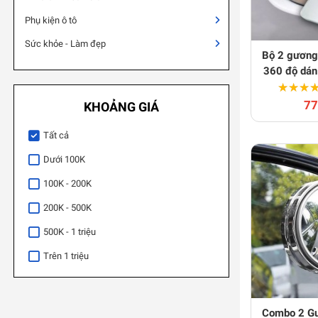
Phụ kiện ô tô
Sức khỏe - Làm đẹp
Bộ 2 gương 
360 độ dán
★★★
★★★
77
KHOẢNG GIÁ
Tất cả
Dưới 100K
100K - 200K
200K - 500K
500K - 1 triệu
Trên 1 triệu
Combo 2 Gư