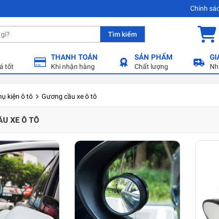
Chính sá
Tìm kiếm
THANH TOÁN
SẢN PHẨM
GI
á tốt
Khi nhận hàng
Chất lượng
Nh
ụ kiện ô tô
Gương cầu xe ô tô
U XE Ô TÔ