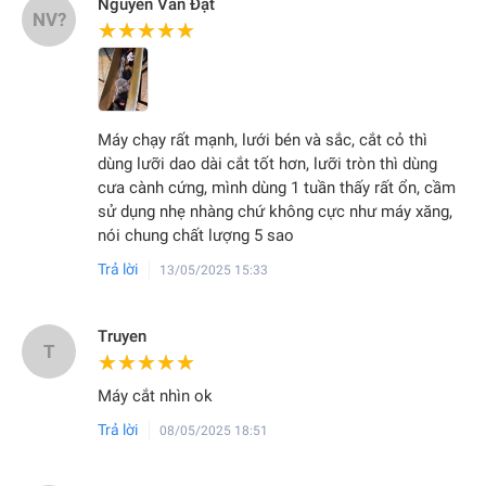
Nguyễn Văn Đạt
NV?
★★★★★
★★★★★
Máy chạy rất mạnh, lưới bén và sắc, cắt cỏ thì
dùng lưỡi dao dài cắt tốt hơn, lưỡi tròn thì dùng
cưa cành cứng, mình dùng 1 tuần thấy rất ổn, cầm
sử dụng nhẹ nhàng chứ không cực như máy xăng,
nói chung chất lượng 5 sao
Trả lời
13/05/2025 15:33
Truyen
T
★★★★★
★★★★★
Máy cắt nhìn ok
Trả lời
08/05/2025 18:51