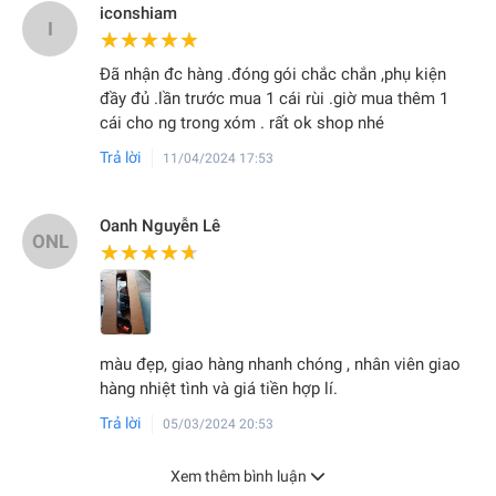
iconshiam
I
★★★★★
★★★★★
Đã nhận đc hàng .đóng gói chắc chắn ,phụ kiện
đầy đủ .lần trước mua 1 cái rùi .giờ mua thêm 1
cái cho ng trong xóm . rất ok shop nhé
Trả lời
11/04/2024 17:53
Oanh Nguyễn Lê
ONL
★★★★★
★★★★★
màu đẹp, giao hàng nhanh chóng , nhân viên giao
hàng nhiệt tình và giá tiền hợp lí.
Trả lời
05/03/2024 20:53
Xem thêm bình luận