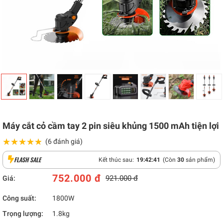
Máy cắt cỏ cầm tay 2 pin siêu khủng 1500 mAh tiện lợi
★★★★★
★★★★★
(6 đánh giá)
FLASH SALE
Kết thúc sau:
19
:
42
:
40
(Còn
30
sản phẩm)
752.000 đ
921.000 đ
Giá:
Công suất:
1800W
Trọng lượng:
1.8kg