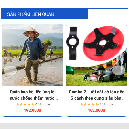
SẢN PHẨM LIÊN QUAN
Quần bảo hộ liền ủng lội
Combo 2 Lưỡi cắt cỏ tận gốc
nước chống thấm nước,
5 cánh thép cứng siêu bền,
★★★★★
★★★★★
chống trượt
chống mòn cao cấp
★★★★★
★★★★★
(0 đánh giá)
(3 đánh giá)
192.000đ
162.000đ