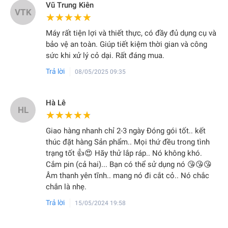
Vũ Trung Kiên
VTK
★★★★★
★★★★★
Máy rất tiện lợi và thiết thực, có đầy đủ dụng cụ và
bảo vệ an toàn. Giúp tiết kiệm thời gian và công
sức khi xử lý cỏ dại. Rất đáng mua.
Trả lời
08/05/2025 09:35
Hà Lê
HL
★★★★★
★★★★★
Giao hàng nhanh chỉ 2-3 ngày Đóng gói tốt.. kết
thúc đặt hàng Sản phẩm.. Mọi thứ đều trong tình
trạng tốt 👍😍 Hãy thử lắp ráp.. Nó không khó.
Cắm pin (cả hai)... Bạn có thể sử dụng nó 😘😘😘
Âm thanh yên tĩnh.. mang nó đi cắt cỏ.. Nó chắc
chắn là nhẹ.
Trả lời
15/05/2024 19:58