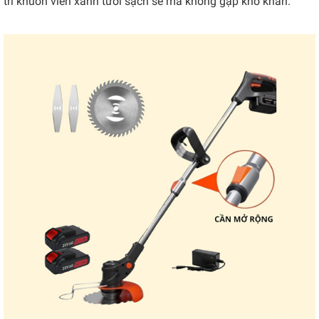
trì khuôn viên xanh tươi sạch sẽ mà không gặp khó khăn.