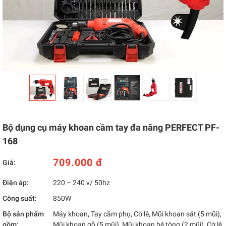
Bộ dụng cụ máy khoan cầm tay đa năng PERFECT PF-
168
709.000 đ
Giá:
Điện áp:
220 – 240 v/ 50hz
Công suất:
850W
Bộ sản phẩm
Máy khoan, Tay cầm phụ, Cờ lê, Mũi khoan sắt (5 mũi),
gồm:
Mũi khoan gỗ (5 mũi), Mũi khoan bê tông (2 mũi), Cờ lê,