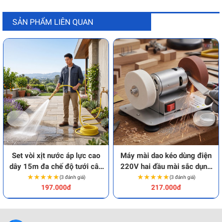
SẢN PHẨM LIÊN QUAN
Set vòi xịt nước áp lực cao
Máy mài dao kéo dùng điện
dây 15m đa chế độ tưới cây
220V hai đầu mài sắc dụng
★★★★★
★★★★★
rửa xe
★★★★★
★★★★★
cụ
(3 đánh giá)
(3 đánh giá)
197.000đ
217.000đ