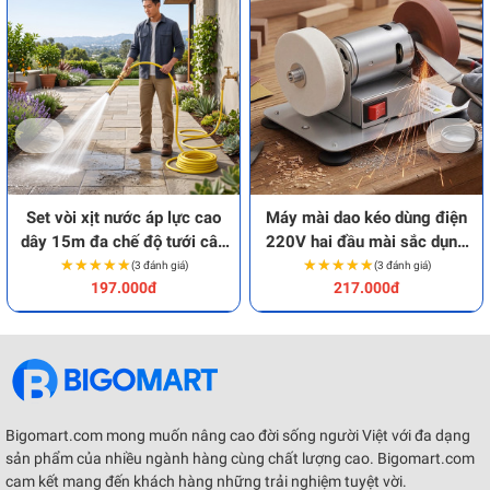
Set vòi xịt nước áp lực cao
Máy mài dao kéo dùng điện
dây 15m đa chế độ tưới cây
220V hai đầu mài sắc dụng
★★★★★
★★★★★
rửa xe
★★★★★
★★★★★
cụ
(3 đánh giá)
(3 đánh giá)
197.000đ
217.000đ
Bigomart.com mong muốn nâng cao đời sống người Việt với đa dạng
sản phẩm của nhiều ngành hàng cùng chất lượng cao. Bigomart.com
cam kết mang đến khách hàng những trải nghiệm tuyệt vời.