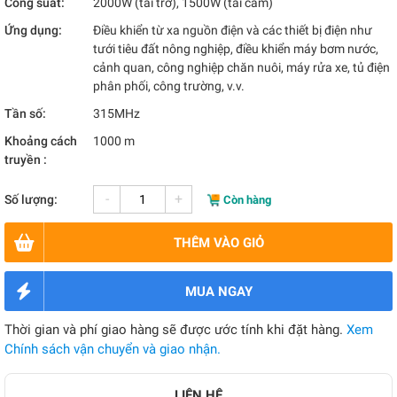
Công suất:
2000W (tải trở), 1500W (tải cảm)
Ứng dụng:
Điều khiển từ xa nguồn điện và các thiết bị điện như
tưới tiêu đất nông nghiệp, điều khiển máy bơm nước,
cảnh quan, công nghiệp chăn nuôi, máy rửa xe, tủ điện
phân phối, công trường, v.v.
Tần số:
315MHz
Khoảng cách
1000 m
truyền :
-
+
Số lượng:
Còn hàng
THÊM VÀO GIỎ
MUA NGAY
Thời gian và phí giao hàng sẽ được ước tính khi đặt hàng.
Xem
Chính sách vận chuyển và giao nhận.
LIÊN HỆ