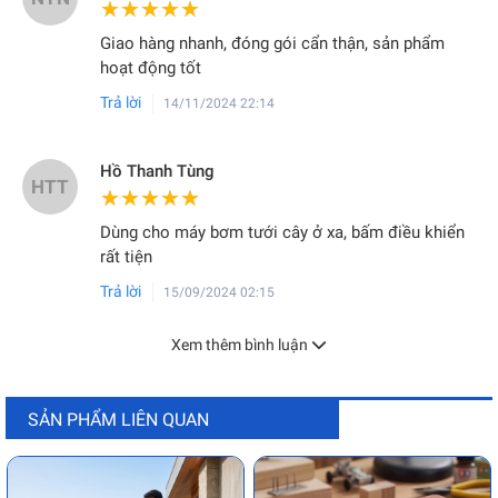
★★★★★
★★★★★
Giao hàng nhanh, đóng gói cẩn thận, sản phẩm
hoạt động tốt
Trả lời
14/11/2024 22:14
Hồ Thanh Tùng
HTT
★★★★★
★★★★★
Dùng cho máy bơm tưới cây ở xa, bấm điều khiển
rất tiện
Trả lời
15/09/2024 02:15
Xem thêm bình luận
SẢN PHẨM LIÊN QUAN