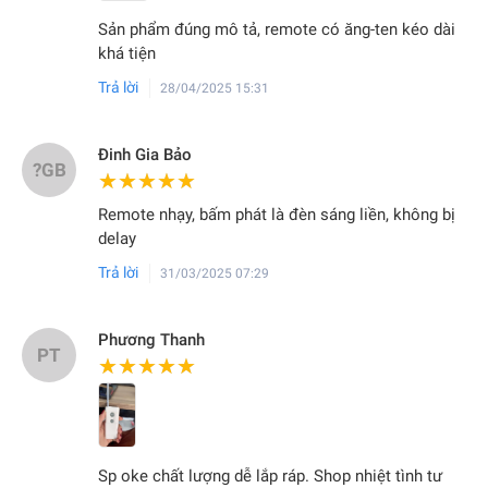
Sản phẩm đúng mô tả, remote có ăng-ten kéo dài
khá tiện
Trả lời
28/04/2025 15:31
Đinh Gia Bảo
?GB
★★★★★
★★★★★
Remote nhạy, bấm phát là đèn sáng liền, không bị
delay
Trả lời
31/03/2025 07:29
Phương Thanh
PT
★★★★★
★★★★★
Sp oke chất lượng dễ lắp ráp. Shop nhiệt tình tư