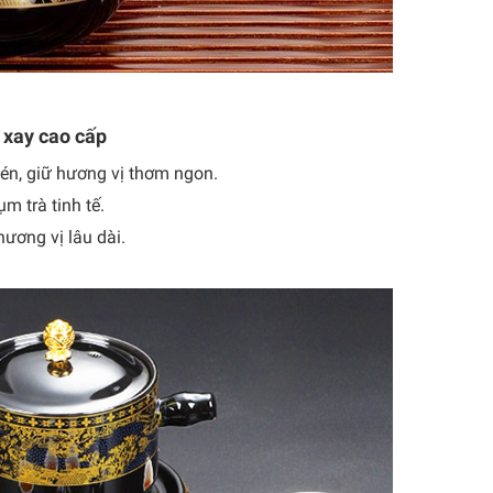
i xay cao cấp
hén, giữ hương vị thơm ngon.
m trà tinh tế.
ương vị lâu dài.