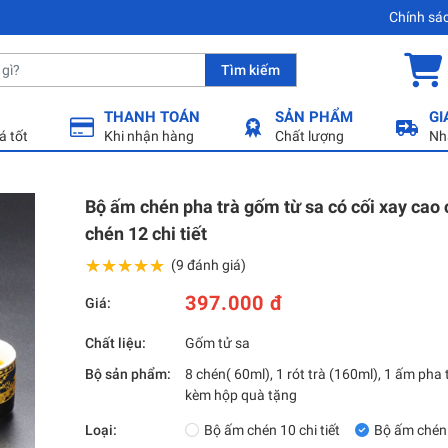
Chính sá
Tìm kiếm
THANH TOÁN
SẢN PHẨM
GI
á tốt
Khi nhận hàng
Chất lượng
Nh
Bộ ấm chén pha trà gốm từ sa có cối xay cao
chén 12 chi tiết
★★★★★
★★★★★
(9 đánh giá)
397.000 đ
Giá:
Chất liệu:
Gốm tử sa
Bộ sản phẩm:
8 chén( 60ml), 1 rót trà (160ml), 1 ấm pha 
kèm hộp quà tặng
Loại:
Bộ ấm chén 10 chi tiết
Bộ ấm chén 