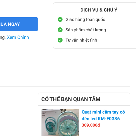
DỊCH VỤ & CHÚ Ý
Giao hàng toàn quốc
UA NGAY
Sản phẩm chất lượng
àng.
Xem Chính
Tư vấn nhiệt tình
CÓ THỂ BẠN QUAN TÂM
Quạt mini cầm tay có
đèn led KM-F0336
309.000đ