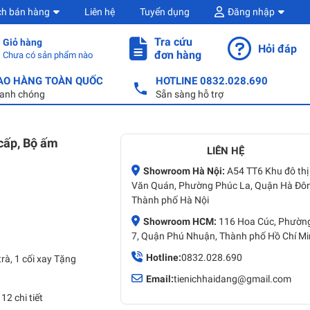
ch bán hàng
Liên hệ
Tuyển dụng
Đăng nhập
Tra cứu
Giỏ hàng
Hỏi đáp
đơn hàng
Chưa có sản phẩm nào
AO HÀNG TOÀN QUỐC
HOTLINE 0832.028.690
anh chóng
Sẵn sàng hỗ trợ
 cấp, Bộ ấm
LIÊN HỆ
Showroom Hà Nội:
A54 TT6 Khu đô thị
Văn Quán, Phường Phúc La, Quận Hà Đô
Thành phố Hà Nội
Showroom HCM:
116 Hoa Cúc, Phườn
7, Quận Phú Nhuận, Thành phố Hồ Chí M
Hotline:
0832.028.690
trà, 1 cối xay Tặng
Email:
tienichhaidang@gmail.com
12 chi tiết