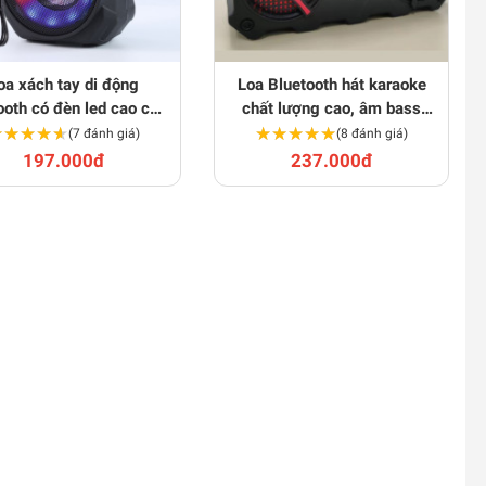
oa xách tay di động
Loa Bluetooth hát karaoke
ooth có đèn led cao cấp
chất lượng cao, âm bass
★★★★★
★★★★★
tặng kèm mic
★★★★★
★★★★★
siêu trầm
(7 đánh giá)
(8 đánh giá)
197.000đ
237.000đ