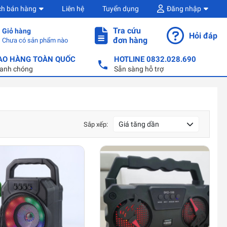
ch bán hàng
Liên hệ
Tuyển dụng
Đăng nhập
Tra cứu
Giỏ hàng
Hỏi đáp
đơn hàng
Chưa có sản phẩm nào
AO HÀNG TOÀN QUỐC
HOTLINE 0832.028.690
anh chóng
Sẵn sàng hỗ trợ
Giá tăng dần
Sắp xếp: