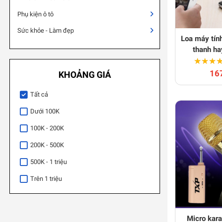
Phụ kiện ô tô
Sức khỏe - Làm đẹp
Loa máy tín
thanh ha
★★★
★★★
16
KHOẢNG GIÁ
Tất cả
Dưới 100K
100K - 200K
200K - 500K
500K - 1 triệu
Trên 1 triệu
Micro kar