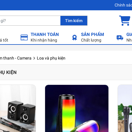
Chính sá
Tìm kiếm
THANH TOÁN
SẢN PHẨM
GI
á tốt
Khi nhận hàng
Chất lượng
Nh
m thanh - Camera
Loa và phụ kiện
HỤ KIỆN