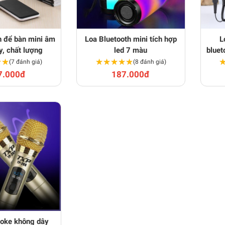
h để bàn mini âm
Loa Bluetooth mini tích hợp
L
y, chất lượng
led 7 màu
bluet
★★
★★
★★★★★
★★★★★
(7 đánh giá)
(8 đánh giá)
7.000đ
187.000đ
aoke không dây