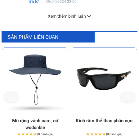
Trả lời
09/04/2024 23:00
Xem thêm bình luận
SẢN PHẨM LIÊN QUAN
Mũ rộng vành nam, nữ
Kính râm thể thao phân cực
wodonble
★★★★★
★★★★★
★★★★★
★★★★★
(0 đánh giá)
(0 đánh giá)