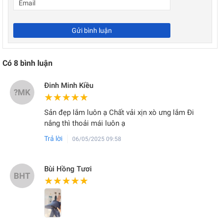
Gửi bình luận
Có
8
bình luận
Đinh Minh Kiều
?MK
★★★★★
★★★★★
Sản đẹp lắm luôn ạ Chất vải xịn xò ưng lắm Đi
nắng thì thoải mái luôn ạ
Trả lời
06/05/2025 09:58
Bùi Hồng Tươi
BHT
★★★★★
★★★★★