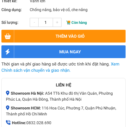
Thiết kế:
Vành lớn
Công dụng:
Chống nắng, bảo vệ cổ, che nắng
-
+
Số lượng:
Còn hàng
THÊM VÀO GIỎ
MUA NGAY
Thời gian và phí giao hàng sẽ được ước tính khi đặt hàng.
Xem
Chính sách vận chuyển và giao nhận.
LIÊN HỆ
Showroom Hà Nội:
A54 TT6 Khu đô thị Văn Quán, Phường
Phúc La, Quận Hà Đông, Thành phố Hà Nội
Showroom HCM:
116 Hoa Cúc, Phường 7, Quận Phú Nhuận,
Thành phố Hồ Chí Minh
Hotline:
0832.028.690