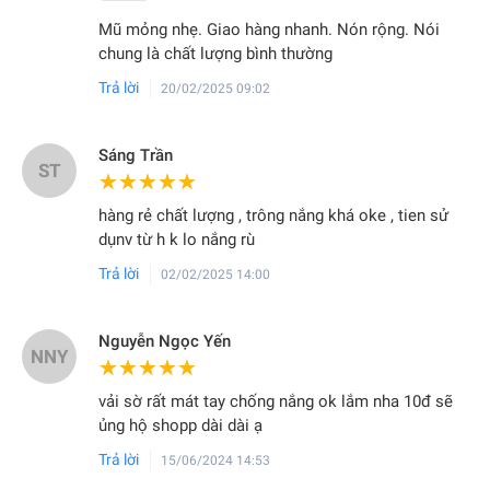
Mũ mỏng nhẹ. Giao hàng nhanh. Nón rộng. Nói
chung là chất lượng bình thường
Trả lời
20/02/2025 09:02
Sáng Trần
ST
★★★★★
★★★★★
hàng rẻ chất lượng , trông nắng khá oke , tien sử
dụnv từ h k lo nắng rù
Trả lời
02/02/2025 14:00
Nguyễn Ngọc Yến
NNY
★★★★★
★★★★★
vải sờ rất mát tay chống nắng ok lắm nha 10đ sẽ
ủng hộ shopp dài dài ạ
Trả lời
15/06/2024 14:53